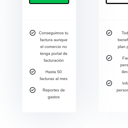
Conseguimos tu
Tod
factura aunque
benef
el comercio no
plan
tenga portal de
Fa
facturación
per
Hasta 50
ili
facturas al mes
In
Reportes de
perso
gastos