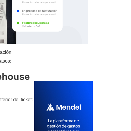
ración
asos:​
kehouse
erior del ticket: